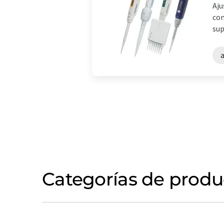
Aju
com
sup
a
Categorías de produ