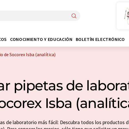
COS
CONOCIMIENTO Y EDUCACIÓN
BOLETÍN ELECTRÓNICO
 de Socorex Isba (analítica)
 pipetas de labora
ocorex Isba (analític
as de laboratorio más fácil: Descubra todos los productos d
ca). Para conocer los precios, sólo tiene que solicitar un pre