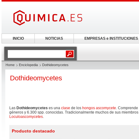
INICIO
NOTICIAS
EMPRESAS e INSTITUCIONES
Home
Enciclopedia
Dothideomycetes
Dothideomycetes
Las
Dothideomycetes
es una
clase
de los
hongos
ascomycete
. Comprende c
géneros y 6.300 spp. conocidas. Tradicionalmente muchos de sus miembros s
Loculoascomycetes
.
Producto destacado