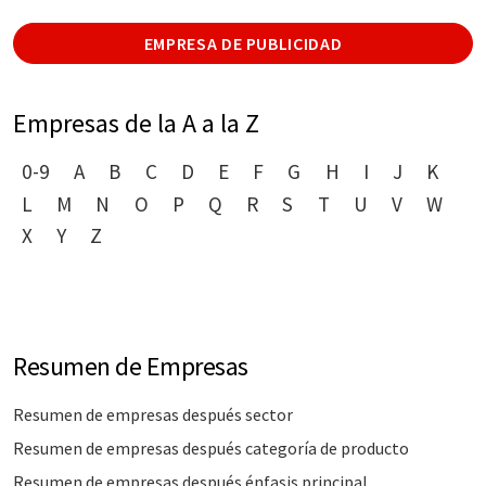
EMPRESA DE PUBLICIDAD
Empresas de la A a la Z
0-9
A
B
C
D
E
F
G
H
I
J
K
L
M
N
O
P
Q
R
S
T
U
V
W
X
Y
Z
Resumen de Empresas
Resumen de empresas después sector
Resumen de empresas después categoría de producto
Resumen de empresas después énfasis principal