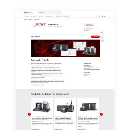
consentimiento sin efecto retroactivo y sin necesidad
de indicar los motivos informando por correo postal a
LUMITOS AG, Ernst-Augustin-Str. 2, 12489 Berlín
(Alemania) o por correo electrónico a
revoke@lumitos.com
. Además, en cada correo
electrónico se incluye un enlace para anular la
suscripción al boletín informativo correspondiente.