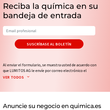
Reciba la química en su
bandeja de entrada
SUSCRÍBASE AL BOLETÍN
Al enviar el formulario, se muestra usted de acuerdo con
que LUMITOS AG le envíe por correo electrónico el
boletín o boletines seleccionados anteriormente. Sus
VER TODOS
datos no se facilitarán a terceros. El almacenamiento y
el procesamiento de sus datos se realiza sobre la base
de nuestra
política de protección de datos
. LUMITOS
puede ponerse en contacto con usted por correo
electrónico a efectos publicitarios o de investigación de
Anuncie su negocio en quimica.es
mercado y opinión. Puede revocar en todo momento su