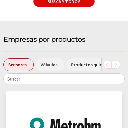
BUSCAR TODOS
Empresas por productos
Sensores
Válvulas
Productos químicos
E
Buscar