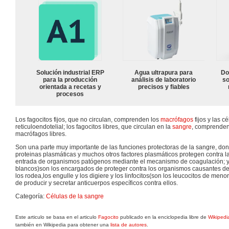
Solución industrial ERP
Agua ultrapura para
Do
para la producción
análisis de laboratorio
so
orientada a recetas y
precisos y fiables
procesos
Los fagocitos fijos, que no circulan, comprenden los
macrófagos
fijos y las c
reticuloendotelial; los fagocitos libres, que circulan en la
sangre
, comprenden
macrófagos libres.
Son una parte muy importante de las funciones protectoras de la sangre, don
proteinas plasmáticas y muchos otros factores plasmáticos protegen contra l
entrada de organismos patógenos mediante el mecanismo de coagulación; y 
blancos)son los encargados de proteger contra los organismos causantes de
los rodea,los engulle y los digiere y los linfocitos(son los leucocitos de me
de producir y secretar anticuerpos específicos contra ellos.
Categoría:
Células de la sangre
Este articulo se basa en el articulo
Fagocito
publicado en la enciclopedia libre de
Wikipedi
también en Wikipedia para obtener una
lista de autores
.