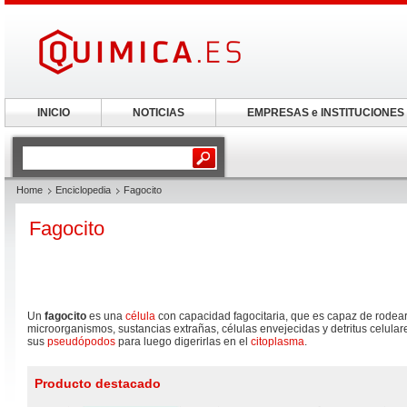
INICIO
NOTICIAS
EMPRESAS e INSTITUCIONES
Home
Enciclopedia
Fagocito
Fagocito
Un
fagocito
es una
célula
con capacidad fagocitaria, que es capaz de rodear, 
microorganismos, sustancias extrañas, células envejecidas y detritus celular
sus
pseudópodos
para luego digerirlas en el
citoplasma
.
Producto destacado