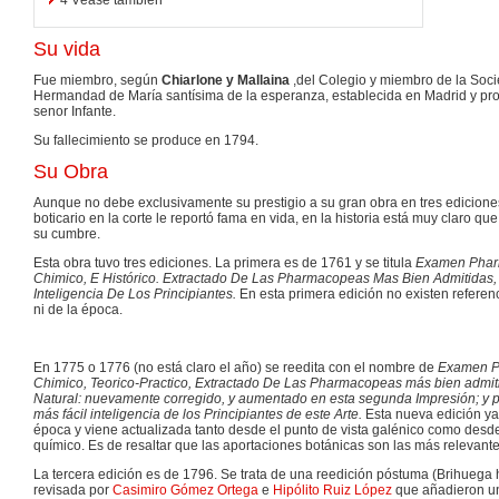
Su vida
Fue miembro, según
Chiarlone y Mallaina
,del Colegio y miembro de la Soc
Hermandad de María santísima de la esperanza, establecida en Madrid y pro
senor Infante.
Su fallecimiento se produce en 1794.
Su Obra
Aunque no debe exclusivamente su prestigio a su gran obra en tres edicione
boticario en la corte le reportó fama en vida, en la historia está muy claro 
su cumbre.
Esta obra tuvo tres ediciones. La primera es de 1761 y se titula
Examen Pharm
Chimico, E Histórico. Extractado De Las Pharmacopeas Mas Bien Admitidas,
Inteligencia De Los Principiantes.
En esta primera edición no existen referenc
ni de la época.
En 1775 o 1776 (no está claro el año) se reedita con el nombre de
Examen Ph
Chimico, Teorico-Practico, Extractado De Las Pharmacopeas más bien admitid
Natural: nuevamente corregido, y aumentado en esta segunda Impresión; y p
más fácil inteligencia de los Principiantes de este Arte.
Esta nueva edición ya 
época y viene actualizada tanto desde el punto de vista galénico como desde 
químico. Es de resaltar que las aportaciones botánicas son las más relevante
La tercera edición es de 1796. Se trata de una reedición póstuma (Brihuega h
revisada por
Casimiro Gómez Ortega
e
Hipólito Ruiz López
que añadieron un