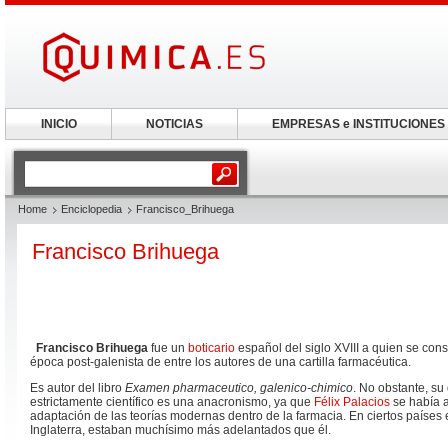
INICIO
NOTICIAS
EMPRESAS e INSTITUCIONES
Home
Enciclopedia
Francisco_Brihuega
Francisco Brihuega
Francisco Brihuega
fue un
boticario
español del siglo XVIII a quien se cons
época post-galenista de entre los autores de una cartilla farmacéutica.
Es autor del libro
Examen pharmaceutico, galenico-chimico
. No obstante, su
estrictamente científico es una anacronismo, ya que
Félix Palacios
se había a
adaptación de las teorías modernas dentro de la farmacia. En ciertos países
Inglaterra, estaban muchísimo más adelantados que él.