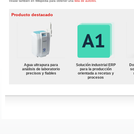
Véase también en Wikipedia para obtener una
lista de autores
.
Producto destacado
Agua ultrapura para
Solución industrial ERP
Do
análisis de laboratorio
para la producción
so
precisos y fiables
orientada a recetas y
procesos