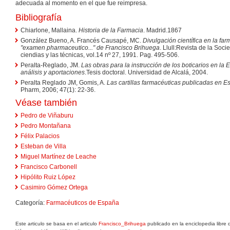
adecuada al momento en el que fue reimpresa.
Bibliografía
Chiarlone, Mallaina.
Historia de la Farmacia
. Madrid.1867
González Bueno, A. Francés Causapé, MC.
Divulgación científica en la far
"examen pharmaceutico..." de Francisco Brihuega
. Llull:Revista de la Soc
ciendias y las técnicas, vol.14 nº 27, 1991. Pag. 495-506.
Peralta-Reglado, JM.
Las obras para la instrucción de los boticarios en la E
análisis y aportaciones
.Tesis doctoral. Universidad de Alcalá, 2004.
Peralta Reglado JM, Gomis, A.
Las cartillas farmacéuticas publicadas en Es
Pharm, 2006; 47(1): 22-36.
Véase también
Pedro de Viñaburu
Pedro Montañana
Félix Palacios
Esteban de Villa
Miguel Martínez de Leache
Francisco Carbonell
Hipólito Ruiz López
Casimiro Gómez Ortega
Categoría:
Farmacéuticos de España
Este articulo se basa en el articulo
Francisco_Brihuega
publicado en la enciclopedia libre