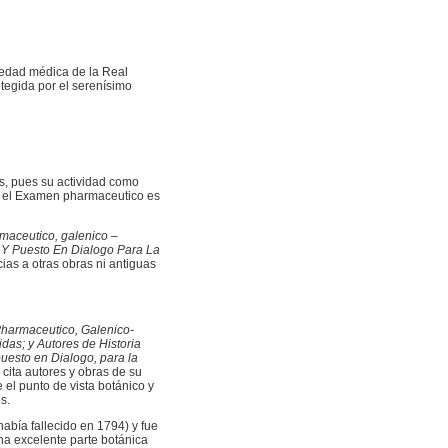
iedad médica de la Real
tegida por el serenísimo
s, pues su actividad como
que el Examen pharmaceutico es
aceutico, galenico –
 Y Puesto En Dialogo Para La
ias a otras obras ni antiguas
armaceutico, Galenico-
as; y Autores de Historia
uesto en Dialogo, para la
cita autores y obras de su
el punto de vista botánico y
s.
abía fallecido en 1794) y fue
a excelente parte botánica