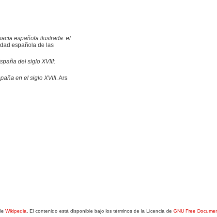
macia española ilustrada: el
iedad española de las
spaña del siglo XVIII:
paña en el siglo XVIII
. Ars
 de
Wikipedia
. El contenido está disponible bajo los términos de la Licencia de
GNU Free Document