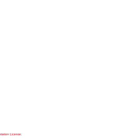
ation License
.