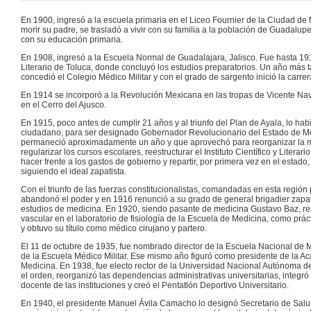
En 1900, ingresó a la escuela primaria en el Liceo Fournier de la Ciudad de 
morir su padre, se trasladó a vivir con su familia a la población de Guadalu
con su educación primaria.
En 1908, ingresó a la Escuela Normal de Guadalajara, Jalisco. Fue hasta 1912,
Literario de Toluca, donde concluyó los estudios preparatorios. Un año más 
concedió el Colegio Médico Militar y con el grado de sargento inició la carre
En 1914 se incorporó a la Revolución Mexicana en las tropas de Vicente Nav
en el Cerro del Ajusco.
En 1915, poco antes de cumplir 21 años y al triunfo del Plan de Ayala, lo habi
ciudadano, para ser designado Gobernador Revolucionario del Estado de Mé
permaneció aproximadamente un año y que aprovechó para reorganizar la ma
regularizar los cursos escolares, reestructurar el Instituto Científico y Litera
hacer frente a los gastos de gobierno y repartir, por primera vez en el estado,
siguiendo el ideal zapatista.
Con el triunfo de las fuerzas constitucionalistas, comandadas en esta región
abandonó el poder y en 1916 renunció a su grado de general brigadier zapat
estudios de medicina. En 1920, siendo pasante de medicina Gustavo Baz, rea
vascular en el laboratorio de fisiología de la Escuela de Medicina, como prác
y obtuvo su título como médico cirujano y partero.
El 11 de octubre de 1935, fue nombrado director de la Escuela Nacional de M
de la Escuela Médico Militar. Ese mismo año figuró como presidente de la 
Medicina. En 1938, fue electo rector de la Universidad Nacional Autónoma de
el orden, reorganizó las dependencias administrativas universitarias, integró 
docente de las instituciones y creó el Pentatlón Deportivo Universitario.
En 1940, el presidente Manuel Ávila Camacho lo designó Secretario de Salub