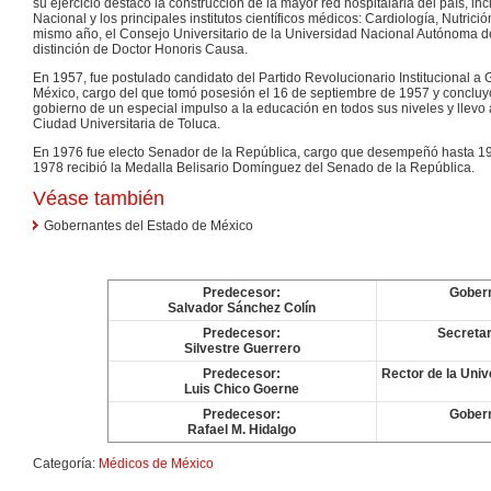
su ejercicio destacó la construcción de la mayor red hospitalaria del país, i
Nacional y los principales institutos científicos médicos: Cardiología, Nutrición
mismo año, el Consejo Universitario de la Universidad Nacional Autónoma de 
distinción de Doctor Honoris Causa.
En 1957, fue postulado candidato del Partido Revolucionario Institucional a
México, cargo del que tomó posesión el 16 de septiembre de 1957 y concluy
gobierno de un especial impulso a la educación en todos sus niveles y llevo 
Ciudad Universitaria de Toluca.
En 1976 fue electo Senador de la República, cargo que desempeñó hasta 19
1978 recibió la Medalla Belisario Domínguez del Senado de la República.
Véase también
Gobernantes del Estado de México
Predecesor:
Gobern
Salvador Sánchez Colín
Predecesor:
Secretar
Silvestre Guerrero
Predecesor:
Rector de la Uni
Luis Chico Goerne
Predecesor:
Gobern
Rafael M. Hidalgo
Categoría:
Médicos de México