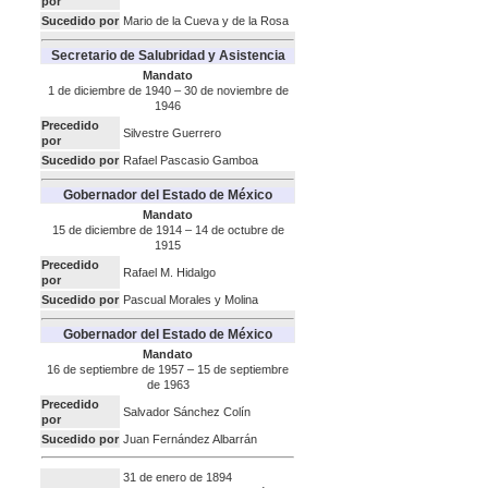
por
Sucedido por
Mario de la Cueva y de la Rosa
Secretario de Salubridad y Asistencia
Mandato
1 de diciembre de 1940 – 30 de noviembre de
1946
Precedido
Silvestre Guerrero
por
Sucedido por
Rafael Pascasio Gamboa
Gobernador del Estado de México
Mandato
15 de diciembre de 1914 – 14 de octubre de
1915
Precedido
Rafael M. Hidalgo
por
Sucedido por
Pascual Morales y Molina
Gobernador del Estado de México
Mandato
16 de septiembre de 1957 – 15 de septiembre
de 1963
Precedido
Salvador Sánchez Colín
por
Sucedido por
Juan Fernández Albarrán
31 de enero de 1894