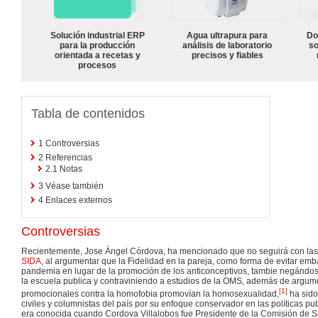
Solución industrial ERP
Agua ultrapura para
Do
para la producción
análisis de laboratorio
so
orientada a recetas y
precisos y fiables
procesos
Tabla de contenidos
1
Controversias
2
Referencias
2.1
Notas
3
Véase también
4
Enlaces externos
Controversias
Recientemente, Jose Ángel Córdova, ha mencionado que no seguirá con las 
SIDA
, al argumentar que la Fidelidad en la pareja, como forma de evitar em
pandemia en lugar de la promoción de los anticonceptivos, tambie negándo
la escuela publica y contraviniendo a estudios de la OMS, además de argum
[
1
]
promocionales contra la homofobia promovían la homosexualidad,
ha sido
civiles y columnistas del país por su enfoque conservador en las políticas pu
era conocida cuando Cordova Villalobos fue Presidente de la Comisión de 