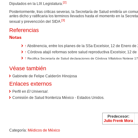
[
2
]
Diputados en la LIX Legislatura.
Posteriormente, tras criticas severas, la Secretaría de Salud emitiría un co
antes dicho y ratificaria los terminos llevados hasta el momento en la Secret
[
3
]
sexual y prevencción del SIDA.
Referencias
Notas
↑
Abstinencia, entre los planes de la SSa Excelsior, 12 de Enero de
↑
Córdova atajó reformas sobre salud reproductiva Excelsior, 12 de
↑
Rectifica Secretaría de Salud declaraciones de Córdova Villalobos Notiese 
Véase también
Gabinete de Felipe Calderón Hinojosa
Enlaces externos
Perfil en
El Universal
.
Comisión de Salud fronteriza México - Estados Unidos
.
Predecesor:
Julio Frenk Mora
Categoría:
Médicos de México