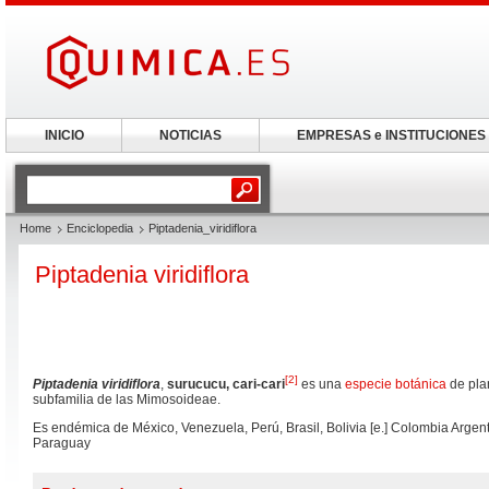
INICIO
NOTICIAS
EMPRESAS e INSTITUCIONES
Home
Enciclopedia
Piptadenia_viridiflora
Piptadenia viridiflora
[
2
]
Piptadenia viridiflora
,
surucucu, cari-cari
es una
especie botánica
de plan
subfamilia de las Mimosoideae.
Es endémica de México, Venezuela, Perú, Brasil, Bolivia [e.] Colombia Argenti
Paraguay