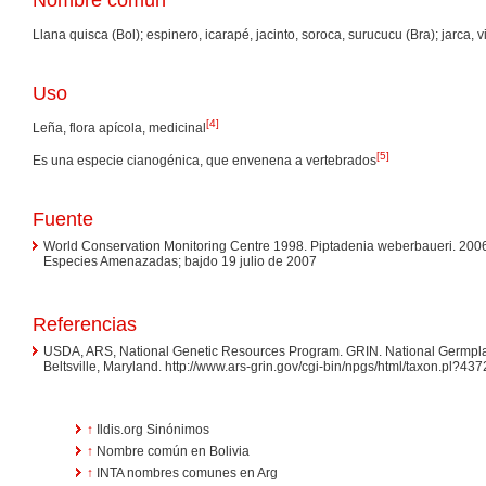
Llana quisca (Bol); espinero, icarapé, jacinto, soroca, surucucu (Bra); jarca, v
Uso
[
4
]
Leña, flora apícola, medicinal
[
5
]
Es una especie cianogénica, que envenena a vertebrados
Fuente
World Conservation Monitoring Centre 1998. Piptadenia weberbaueri. 200
Especies Amenazadas; bajdo 19 julio de 2007
Referencias
USDA, ARS, National Genetic Resources Program. GRIN. National Germpl
Beltsville, Maryland. http://www.ars-grin.gov/cgi-bin/npgs/html/taxon.pl?4
↑
Ildis.org Sinónimos
↑
Nombre común en Bolivia
↑
INTA nombres comunes en Arg