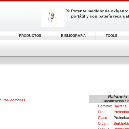
Potente medidor de oxígeno:
portátil y con batería recarga
PRODUCTOS
BIBLIOGRAFÍA
TOOLS
Ralstonia
ro
Pseudomonas
.
Clasificación cie
Dominio:
Bacteria
Filo
:
Proteobac
Clase
:
Proteobac
Orden
:
Burkholde