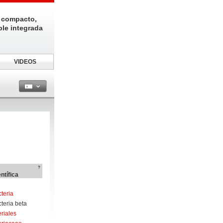
 compacto,
ble integrada
VIDEOS
?
ntífica
teria
teria beta
riales