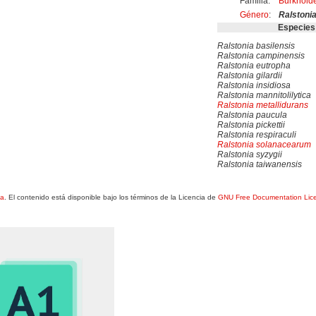
Familia:
Burkhold
Género
:
Ralstoni
Especies
Ralstonia basilensis
Ralstonia campinensis
Ralstonia eutropha
Ralstonia gilardii
Ralstonia insidiosa
Ralstonia mannitolilytica
Ralstonia metallidurans
Ralstonia paucula
Ralstonia pickettii
Ralstonia respiraculi
Ralstonia solanacearum
Ralstonia syzygii
Ralstonia taiwanensis
ia
. El contenido está disponible bajo los términos de la Licencia de
GNU Free Documentation Lic