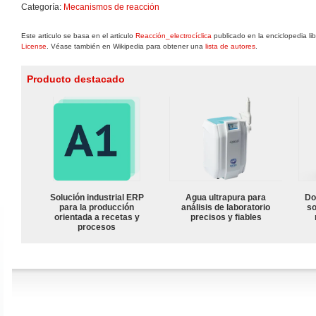
Categoría:
Mecanismos de reacción
Este articulo se basa en el articulo
Reacción_electrocíclica
publicado en la enciclopedia li
License
. Véase también en Wikipedia para obtener una
lista de autores
.
Producto destacado
Solución industrial ERP
Agua ultrapura para
Do
para la producción
análisis de laboratorio
so
orientada a recetas y
precisos y fiables
procesos