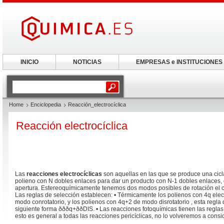
INICIO
NOTICIAS
EMPRESAS e INSTITUCIONES
Home
Enciclopedia
Reacción_electrocíclica
Reacción electrocíclica
Las
reacciones electrocíclicas
son aquellas en las que se produce una cicl
polieno con N dobles enlaces para dar un producto con N-1 dobles enlaces, 
apertura. Estereoquímicamente tenemos dos modos posibles de rotación el con
Las reglas de selección establecen: • Térmicamente los polienos con 4q elec
modo conrotatorio, y los polienos con 4q+2 de modo disrotatorio , esta regla
siguiente forma ðððq+ððDIS. • Las reacciones fotoquímicas tienen las reglas
esto es general a todas las reacciones pericíclicas, no lo volveremos a consi