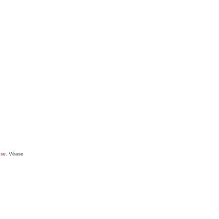
nse
. Véase