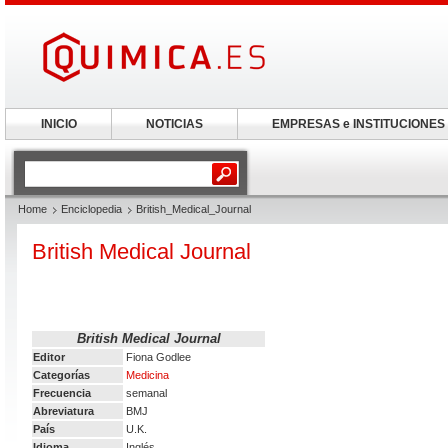
INICIO
NOTICIAS
EMPRESAS e INSTITUCIONES
Home
Enciclopedia
British_Medical_Journal
British Medical Journal
British Medical Journal
Editor
Fiona Godlee
Categorías
Medicina
Frecuencia
semanal
Abreviatura
BMJ
País
U.K.
Idioma
Inglés