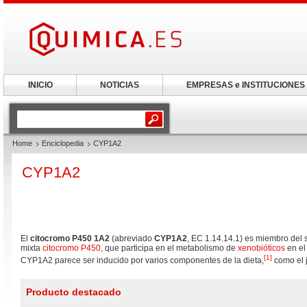
INICIO
NOTICIAS
EMPRESAS e INSTITUCIONES
Home
Enciclopedia
CYP1A2
CYP1A2
El
citocromo P450 1A2
(abreviado
CYP1A2
, EC 1.14.14.1) es miembro del 
mixta
citocromo P450
, que participa en el metabolismo de
xenobióticos
en el
[
1
]
CYP1A2 parece ser inducido por varios componentes de la dieta,
como el j
Producto destacado