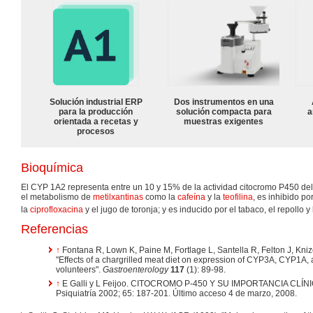
Solución industrial ERP
Dos instrumentos en una
para la producción
solución compacta para
a
orientada a recetas y
muestras exigentes
procesos
Bioquímica
El CYP 1A2 representa entre un 10 y 15% de la actividad citocromo P450 de
el metabolismo de
metilxantinas
como la
cafeína
y la
teofilina
, es inhibido po
la
ciprofloxacina
y el jugo de toronja; y es inducido por el tabaco, el repollo y
Referencias
↑
Fontana R, Lown K, Paine M, Fortlage L, Santella R, Felton J, Kni
"Effects of a chargrilled meat diet on expression of CYP3A, CYP1A, 
volunteers".
Gastroenterology
117
(1): 89-98.
↑
E Galli y L Feijoo. CITOCROMO P-450 Y SU IMPORTANCIA CLÍNICA
Psiquiatría 2002; 65: 187-201. Último acceso 4 de marzo, 2008.