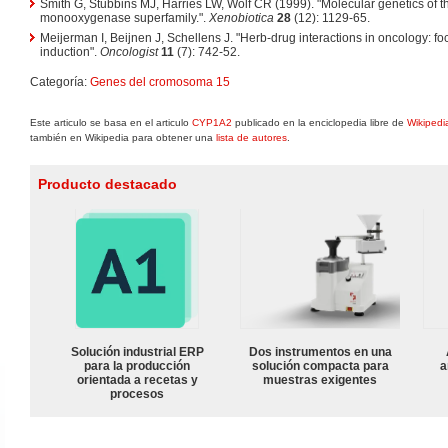
Smith G, Stubbins MJ, Harries LW, Wolf CR (1999). "Molecular genetics o
monooxygenase superfamily.".
Xenobiotica
28
(12): 1129-65.
Meijerman I, Beijnen J, Schellens J. "Herb-drug interactions in oncology: 
induction".
Oncologist
11
(7): 742-52.
Categoría:
Genes del cromosoma 15
Este articulo se basa en el articulo
CYP1A2
publicado en la enciclopedia libre de
Wikipedi
también en Wikipedia para obtener una
lista de autores
.
Producto destacado
Solución industrial ERP
Dos instrumentos en una
para la producción
solución compacta para
a
orientada a recetas y
muestras exigentes
procesos