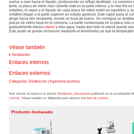
vuelve a caer hacia el líquido, produciendo un reflujo destilado. La columna 
tanto, la placa de vidrio más caliente está en la parte inferior, y la más fría e
estables, el vapor y el líquido de cada placa de vidrio están en equilibrio y,
volátiles llegan a la parte superior en estado gaseoso. Este vapor pasa al con
dirige hacia otro recipiente, donde se licúa de nuevo. Se consigue un desti
placas de vidrio haya en la columna. La parte condensada en la placa más 
gradualmente menos
etanol
y más agua, hasta que todo el etanol queda sepa
Este punto se puede reconocer mediante el termómetro ya que la temperatur
Véase también
Destilación
Enlaces internos
Enlaces externos
Categorías
:
Destilación
|
Ingeniería química
Este articulo se basa en el articulo
Destilación_fraccionada
publicado en la enciclopedia l
License
. Véase también en Wikipedia para obtener una
lista de autores
.
Producto destacado