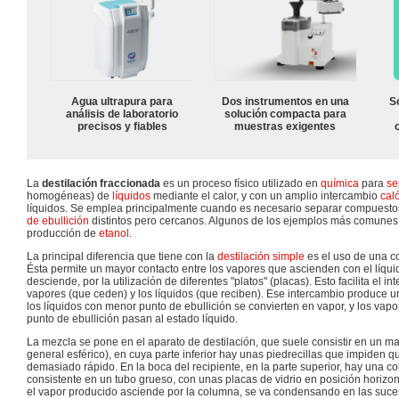
Agua ultrapura para
Dos instrumentos en una
S
análisis de laboratorio
solución compacta para
precisos y fiables
muestras exigentes
La
destilación fraccionada
es un proceso físico utilizado en
química
para
se
homogéneas) de
líquidos
mediante el calor, y con un amplio intercambio
cal
líquidos. Se emplea principalmente cuando es necesario separar compuesto
de ebullición
distintos pero cercanos. Algunos de los ejemplos más comunes
producción de
etanol
.
La principal diferencia que tiene con la
destilación simple
es el uso de una c
Ésta permite un mayor contacto entre los vapores que ascienden con el líq
desciende, por la utilización de diferentes "platos" (placas). Esto facilita el i
vapores (que ceden) y los líquidos (que reciben). Ese intercambio produce 
los líquidos con menor punto de ebullición se convierten en vapor, y los vap
punto de ebullición pasan al estado líquido.
La mezcla se pone en el aparato de destilación, que suele consistir en un mat
general esférico), en cuya parte inferior hay unas piedrecillas que impiden qu
demasiado rápido. En la boca del recipiente, en la parte superior, hay una c
consistente en un tubo grueso, con unas placas de vidrio en posición horizont
el vapor producido asciende por la columna, se va condensando en las suces