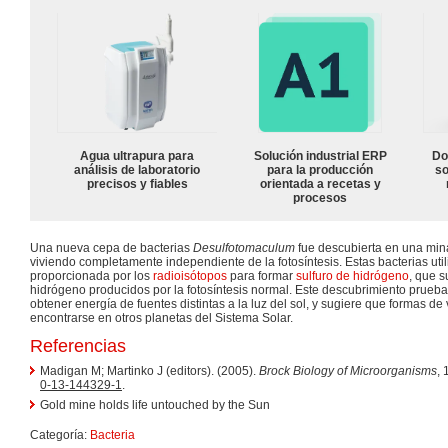
Agua ultrapura para
Solución industrial ERP
Do
análisis de laboratorio
para la producción
so
precisos y fiables
orientada a recetas y
procesos
Una nueva cepa de bacterias
Desulfotomaculum
fue descubierta en una mina
viviendo completamente independiente de la fotosíntesis. Estas bacterias util
proporcionada por los
radioisótopos
para formar
sulfuro de hidrógeno
, que s
hidrógeno producidos por la fotosíntesis normal. Este descubrimiento prue
obtener energía de fuentes distintas a la luz del sol, y sugiere que formas de
encontrarse en otros planetas del Sistema Solar.
Referencias
Madigan M; Martinko J (editors). (2005).
Brock Biology of Microorganisms
, 
0-13-144329-1
.
Gold mine holds life untouched by the Sun
Categoría:
Bacteria