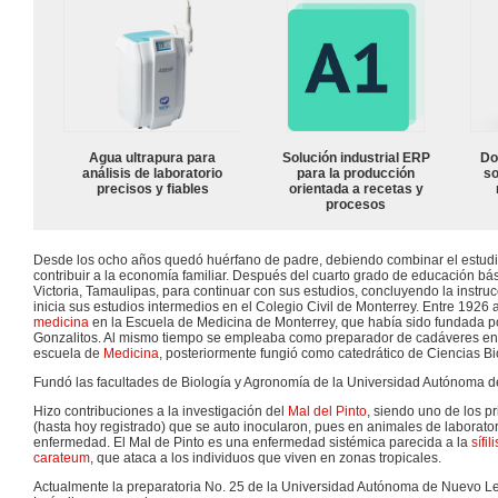
Agua ultrapura para
Solución industrial ERP
Do
análisis de laboratorio
para la producción
so
precisos y fiables
orientada a recetas y
procesos
Desde los ocho años quedó huérfano de padre, debiendo combinar el estudio
contribuir a la economía familiar. Después del cuarto grado de educación b
Victoria, Tamaulipas, para continuar con sus estudios, concluyendo la instr
inicia sus estudios intermedios en el Colegio Civil de Monterrey. Entre 1926 
medicina
en la Escuela de Medicina de Monterrey, que había sido fundada 
Gonzalitos. Al mismo tiempo se empleaba como preparador de cadáveres en el
escuela de
Medicina
, posteriormente fungió como catedrático de Ciencias Bio
Fundó las facultades de Biología y Agronomía de la Universidad Autónoma 
Hizo contribuciones a la investigación del
Mal del Pinto
, siendo uno de los p
(hasta hoy registrado) que se auto inocularon, pues en animales de laborator
enfermedad. El Mal de Pinto es una enfermedad sistémica parecida a la
sífili
carateum
, que ataca a los individuos que viven en zonas tropicales.
Actualmente la preparatoria No. 25 de la Universidad Autónoma de Nuevo 