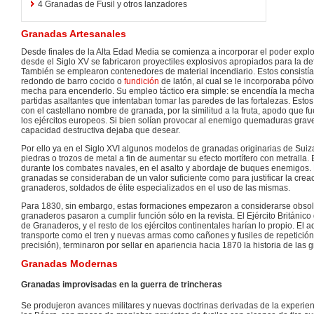
4
Granadas de Fusil y otros lanzadores
Granadas Artesanales
Desde finales de la Alta Edad Media se comienza a incorporar el poder expl
desde el Siglo XV se fabricaron proyectiles explosivos apropiados para la def
También se emplearon contenedores de material incendiario. Estos consistí
redondo de barro cocido o
fundición
de latón, al cual se le incorporaba pólv
mecha para encenderlo. Su empleo táctico era simple: se encendía la mecha 
partidas asaltantes que intentaban tomar las paredes de las fortalezas. Estos
con el castellano nombre de granada, por la similitud a la fruta, apodo que 
los ejércitos europeos. Si bien solían provocar al enemigo quemaduras grav
capacidad destructiva dejaba que desear.
Por ello ya en el Siglo XVI algunos modelos de granadas originarias de Suiza
piedras o trozos de metal a fin de aumentar su efecto mortífero con metralla. 
durante los combates navales, en el asalto y abordaje de buques enemigos. P
granadas se consideraban de un valor suficiente como para justificar la cre
granaderos, soldados de élite especializados en el uso de las mismas.
Para 1830, sin embargo, estas formaciones empezaron a considerarse obsole
granaderos pasaron a cumplir función sólo en la revista. El Ejército Británic
de Granaderos, y el resto de los ejércitos continentales harían lo propio. El
transporte como el tren y nuevas armas como cañones y fusiles de repetició
precisión), terminaron por sellar en apariencia hacia 1870 la historia de las 
Granadas Modernas
Granadas improvisadas en la guerra de trincheras
Se produjeron avances militares y nuevas doctrinas derivadas de la experien