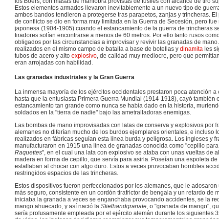
los Bóers, con masas de maniobra provistas de fusiles con alcance de tiro su
Estos elementos armados llevaron inevitablemente a un nuevo tipo de guerr
ambos bandos tendieron a protegerse tras parapetos, zanjas y trincheras. El 
de conflicto se dio en forma muy limitada en la Guerra de Secesión, pero fue
japonesa (1904-1905) cuando el estancamiento de la guerra de trincheras se
tiradores solían encontrarse a menos de 60 metros. Por ello tanto rusos com
obligados por las circunstancias a improvisar y revivir las granadas de mano
realizados en el mismo campo de batalla a base de botellas y
dinamita
les si
tubos de acero y alto
explosivo
, de calidad muy mediocre, pero que permití
eran arrojadas con habilidad.
Las granadas industriales y la Gran Guerra
La inmensa mayoría de los ejércitos occidentales prestaron poca atención a
hasta que la entusiasta Primera Guerra Mundial (1914-1918), cayó también 
estancamiento tan grande como nunca se había dado en la historia, muriend
soldados en la "tierra de nadie" bajo las ametralladoras enemigas.
Las bombas de mano improvisadas con latas de conserva y explosivos por fr
alemanes no diferían mucho de los burdos ejemplares orientales, e incluso 
realizados en fábricas seguían esta línea burda y peligrosa. Los ingleses y f
manufacturaron en 1915 una línea de granadas conocida como "cepillo para e
Raquettes
", en el cual una lata con explosivo se ataba con unas vueltas de
madera en forma de cepillo, que servía para asirla. Poseían una espoleta de 
estallaban al chocar con algo duro. Estos a veces provocaban horribles accid
restringidos espacios de las trincheras.
Estos dispositivos fueron perfeccionados por los alemanes, que le adosaron
más seguro, consistente en un cordón tirafrictor de bengala y un retardo de
iniciaba la granada a veces se enganchaba provocando accidentes, se la red
mango ahuecado, y así nació la
Stielhandgranate
, o "granada de mango", q
sería profusamente empleada por el ejército alemán durante los siguientes 