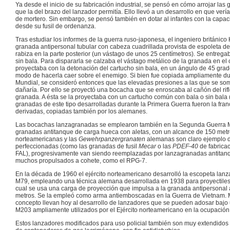
Ya desde el inicio de su fabricación industrial, se pensó en cómo arrojar las
que la del brazo del lanzador permitía. Ello llevó a un desarrollo en que ver
de mortero. Sin embargo, se pensó también en dotar al infantes con la capa
desde su fusil de ordenanza.
Tras estudiar los informes de la guerra ruso-japonesa, el ingeniero británic
granada antipersonal tubular con cabeza cuadrillada provista de espoleta de
rabiza en la parte posterior (un vástago de unos 25 centímetros). Se entreg
sin bala. Para dispararla se calzaba el vástago metálico de la granada en el c
proyectaba con la detonación del cartucho sin bala, en un ángulo de 45 gr
modo de hacerla caer sobre el enemigo. Si bien fue copiada ampliamente du
Mundial, se consideró entonces que las elevadas presiones a las que se somet
dañaría. Por ello se proyectó una bocacha que se enroscaba al cañón del rifle,
granada. A ésta se la proyectaba con un cartucho común con bala o sin bala
granadas de este tipo desarrolladas durante la Primera Guerra fueron la fra
derivadas, copiadas también por los alemanes.
Las bocachas lanzagranadas se emplearon también en la Segunda Guerra M
granadas antitanque de carga hueca con aletas, con un alcance de 150 met
norteamericanas y las
Gewehrpanzergranaten
alemanas son claro ejemplo d
perfeccionadas (como las granadas de fusil
Mecar
o las
PDEF-40
de fabricac
FAL), progresivamente van siendo reemplazadas por lanzagranadas antitanqu
muchos propulsados a cohete, como el RPG-7.
En la década de 1960 el ejército norteamericano desarrolló la escopeta lanz
M79, empleando una técnica alemana desarrollada en 1938 para proyectiles 
cual se usa una carga de proyección que impulsa a la granada antipersonal 
metros. Se la empleó como arma antiemboscadas en la Guerra de Vietnam. 
concepto llevan hoy al desarrollo de lanzadores que se pueden adosar bajo u
M203 ampliamente utilizados por el Ejército norteamericano en la ocupación 
Estos lanzadores modificados para uso policial también son muy extendido