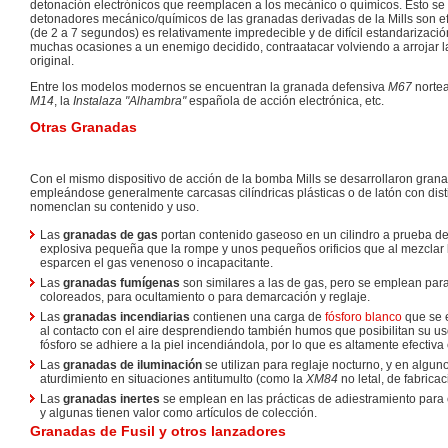
detonación electrónicos que reemplacen a los mecánico o químicos. Esto se d
detonadores mecánico/químicos de las granadas derivadas de la Mills son ef
(de 2 a 7 segundos) es relativamente impredecible y de difícil estandarizació
muchas ocasiones a un enemigo decidido, contraatacar volviendo a arrojar 
original.
Entre los modelos modernos se encuentran la granada defensiva
M67
nortea
M14
, la
Instalaza "Alhambra"
española de acción electrónica, etc.
Otras Granadas
Con el mismo dispositivo de acción de la bomba Mills se desarrollaron grana
empleándose generalmente carcasas cilíndricas plásticas o de latón con dist
nomenclan su contenido y uso.
Las
granadas de gas
portan contenido gaseoso en un cilindro a prueba de
explosiva pequeña que la rompe y unos pequeños orificios que al mezclar 
esparcen el gas venenoso o incapacitante.
Las
granadas fumígenas
son similares a las de gas, pero se emplean par
coloreados, para ocultamiento o para demarcación y reglaje.
Las
granadas incendiarias
contienen una carga de
fósforo blanco
que se 
al contacto con el aire desprendiendo también humos que posibilitan su us
fósforo se adhiere a la piel incendiándola, por lo que es altamente efectiva
Las
granadas de iluminación
se utilizan para reglaje nocturno, y en algun
aturdimiento en situaciones antitumulto (como la
XM84
no letal, de fabrica
Las
granadas inertes
se emplean en las prácticas de adiestramiento para
y algunas tienen valor como artículos de colección.
Granadas de Fusil y otros lanzadores