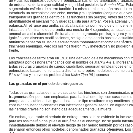
de vidas, los ingleses decidieron reemplazar sus temperamentales granada
de ordenanza de la mayor calidad y seguridad posibles: la
Bomba Mills
. Est
segmentada esférica de hierro fundido. La misma tenía un tapón roscado en la
introducía un mecanismo con cebo, mecha y multiplicador (conjunto que ven
transportar las granadas dentro de las trincheras sin peligro). Antes del com
atornillándole el mecanismo, y quedaba lista para arrojar. Poseía además u
palanca. Al retirarse una anilla, saltaba la palanca por medio de un muelle, 
iniciaba un fulminante que prendía una mecha de 4 segundos, conectada al e
amonal-amatol o alumentol. Se trataba de una granada precisa, segura y mo
ignición, con diversas modificaciones, se sigue empleando hasta la actuali
británicos pensaron el uso de escuadrones "bombarderos" como una táctica 
trincheras enemigas. Pero los mismos fueron muy inefectivos y no pudieron e
frente.
Los franceses desarrollaron en 1916 una derivado de este mecanismo con for
adoptada por los norteamericanos con el nombre de
Mark II A-1
al ingresar al
Estas seguras granadas de cuerpo cuadrillado seguirían empleándose en pro
potencias se basaron en ella para diseñar su propios modelos que emplearí
F1
soviética y la a veces problemática
Kiska Tipo 96
japonesa.
Las granadas en el período de entreguerras
Todas estas granadas de mano usadas en las trincheras son denominadas
g
fragmentación
, pues son empleadas para batir al enemigo con cascos metra
parapetado a cubierto. Las granadas de este tipo resultaron muy mortíferas
contusiones, heridas cortantes con infecciones generalizadas, en algunos 
las heridas graves no son atendidas adecuadamente, la muerte.
Sin embargo, durante el período de entreguerras se hizo evidente lo inconv
para los asaltos rápidos, pues al arrojárselas al enemigo, no se podía intent
inmediatamente debido al elevado riesgo de ser herido también por los casc
diseñaron entonces otros modelos, denominados
granadas ofensivas
. Los 