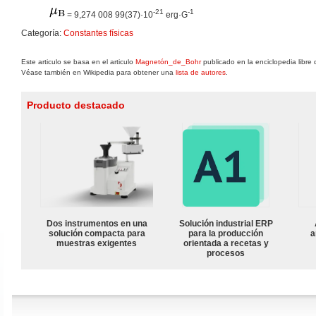
-21
-1
= 9,274 008 99(37)·10
erg·G
Categoría:
Constantes físicas
Este articulo se basa en el articulo
Magnetón_de_Bohr
publicado en la enciclopedia libre
Véase también en Wikipedia para obtener una
lista de autores
.
Producto destacado
Dos instrumentos en una
Solución industrial ERP
solución compacta para
para la producción
a
muestras exigentes
orientada a recetas y
procesos