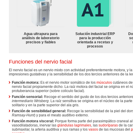
Agua ultrapura para
Solución industrial ERP
Do
análisis de laboratorio
para la producción
so
precisos y fiables
orientada a recetas y
procesos
Funciones del nervio facial
El nervio facial es un nervio mixto con actividad preferentemente motora, y l
impresiones gustativas y la sensibilidad de los dos tercios anteriores de la l
Función motora:
Es el nervio motor somático de los
músculos
cutáneos de
nervio facial propiamente dicho. La raíz motora del facial se origina en el n
protuberancia superior (sobre coliculo facial).
Función sensorial:
Recoge el sentido del gusto de los dos tercios anterior
intermediario Wrisberg
. La raíz sensitiva se origina en el núcleo de la parte
solitario y en la parte superior del ala gris.
Función de sensibilidad general:
Recoge la sensibilidad de la piel del dor
Ramsay-Hunt
) y para el meato auditivo externo.
Función motora visceral:
Porque forma parte del parasimpático craneal al 
vasodilatadoras, inervar las
glándulas lagrimales
, las
sudoríparas
de la car
submaxilar, la arteria auditiva y sus ramas y los
vasos
de las mucosas del
p