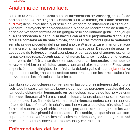
nasales
.
Anatomía del nervio facial
Tanto la raíz motora del facial como el intermediario de Wrisberg, después d
pontocerebeloso, se dirigen al conducto auditivo interno, en donde penetr
auditivo
; después el facial y el nervio de Wrisberg se introducen en el acuedu
y recorre un trayecto de dos acodaduras. A poco de recorrer este acueducto, 
nervio de Wrisberg termina en un ganglio nervioso llamado geniculado, el qu
que abandonando el ganglio se mezcla con el facial propiamente dicho; a par
facial se convierte en un nervio mixto, con las fibras motoras que le pertenec
sensitivas que proceden del intermediario de Wrisberg. En el interior del acue
emite cinco ramas colaterales, las ramas intrapetrosas. Después de seguir el
acueducto de Falopio, el facial abandona el peñasco por el agujero estilomas
ramas extrapetrosas. A continuación el nervio facial se introduce en el espes
un trayecto de 1-1,5 cm, se divide en sus dos ramas temporales la temporofaci
su vez se dividen en múltiples ramos y forman el plexo parotídeo. Estos ramo
disposición radial, dirigidos de atrás hacia delante y al salir de la
glándula
van
superior del cuello, anastomosándose ampliamente con los ramos subcután
inervan todos los músculos de la mímica.
Las fibras corticonucleares comienzan en las porciones inferiores del giro pr
rodilla de la cápsula interna y luego siguen por las porciones basales del pe
la médula oblongada, terminando en los núcleos motores de los nervios cran
fibras que llegarán al VII par craneal al llegar a la protuberancia se cruzan e
lado opuesto. Las fibras de la vía piramidal (Neurona motora central) que si
núcleo del facial (porción inferior) y que inervarán a todos los músculos faci
frontal, el superciliar y el orbicular de los párpados, son de origen exclusiva
provienen del haz piramidal contralateral. En cambio, las que sinaptizan con
superior que inervarán los tres músculos mencionados, son de origen cruzado 
provienen de ambos haces piramidales ipsi y contralateral.
Enfermedades del facial