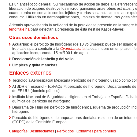
Es un antiséptico general. Su mecanismo de acción se debe a la efervescenc
liberación de oxígeno destruye los microorganismos anaerobios estrictos, y e
cuando entra en contacto con los tejidos y ciertas sustancias químicas, expuls
conducto. Utilizado en dermoaplicaciones, limpieza de dentaduras y desinfec
Además aprovechando la actividad de la peroxidasa presente en la sangre ta
fenolftaleína
para detectar la presencia de ésta (test de Kastle-Meyer).
Otros usos domésticos
Acuarios:
el peróxido de hidrógeno (de 10 volúmenes) puede ser usado e
tropicales para combatir a la
Cyanobacteria
, la cual muere en un plazo inf
aplicación incorporando 15 ml/100 L de agua.
Decoloración del cabello y del vello.
Limpieza y quita manchas.
Enlaces externos
Tecnología Aeroespacial Mexicana Peróxido de hidrógeno usado como com
ATSDR en Español - ToxFAQs™: peróxido de hidrógeno: Departamento de
de EE.UU. (dominio público)
Instituto Nacional de Seguridad e Higiene en el Trabajo de España: Ficha 
química del peróxido de hidrógeno.
Diagrama de Flujo del peróxido de hidrógeno: Esquema de producción indu
hidrógeno.
Peróxido de hidrógeno en blanqueadores dentales resumen de un informe d
(CCPC) de la Comisión Europea
Categorías
:
Desinfectantes
|
Peróxidos
|
Oxidantes para cohetes