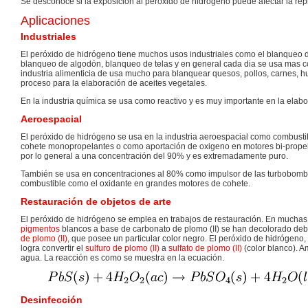
Se desconoce si la exposición al peróxido de hidrógeno puede afectar la r
Aplicaciones
Industriales
El peróxido de hidrógeno tiene muchos usos industriales como el blanqueo d
blanqueo de algodón, blanqueo de telas y en general cada dia se usa mas com
industria alimenticia de usa mucho para blanquear quesos, pollos, carnes, h
proceso para la elaboración de aceites vegetales.
En la industria química se usa como reactivo y es muy importante en la elabo
Aeroespacial
El peróxido de hidrógeno se usa en la industria aeroespacial como combust
cohete monopropelantes o como aportación de oxigeno en motores bi-propel
por lo general a una concentración del 90% y es extremadamente puro.
También se usa en concentraciones al 80% como impulsor de las turbobomba
combustible como el oxidante en grandes motores de cohete.
Restauración de objetos de arte
El peróxi­do de hidrógeno se emplea en trabajos de restauración. En muchas 
pigmentos
blancos a base de carbonato de plo­mo (II) se han decolorado deb
de plomo (II)
, que posee un particular color negro. El peróxi­do de hidrógen
logra convertir el
sulfuro de plomo (II)
a
sulfato de plomo (II)
(color blanco). A
agua. La reacción es como se muestra en la ecuación.
Desinfección