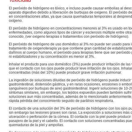
Toxicidad
El peróxido de hidrógeno es tóxico, e incluso puede causar embolias al de
aparato digestivo debido a liberación de burbujas de oxigeno. El peróxido de
en concentraciones altas, ya que causa quemaduras temporales al desprende
oxígeno.
El peróxido de hidrógeno en concentraciones menores al 3% es usado en to
enfermedades, como algunos tipos de cáncer y esclerosis múltiple entre otra
conocido, (ver oxigeno terapias o tratamientos con peróxido de hidrógeno).
El peróxido de hidrógeno de uso doméstico al 3% no puede ser usado para i
tratamiento de oxigenoterapia ya que contiene gran cantidad de estabilizan
dañinos al cuerpo humano, el peróxido para terapias tiene que ser peróxido p
ni estabilizadores y su concentración es menor al 3%.
Inhalar el producto para uso doméstico (3%) puede producir irritación de las v
que el contacto con los ojos puede producir leve irritación de los ojos. Inhal
concentradas (más del 10%) puede producir grave irritación pulmonar.
La ingestión de soluciones diluidas de peróxido de hidrógeno puede inducir v
gastrointestinal, distensión gástrica, y en raras ocasiones, erosiones o emb
sanguíneos por burbujas de aire) gastrointestinal. Ingerir soluciones de 10
síntomas similares, sin embargo, los tejidos expuestos pueden también sufri
soluciones aun más concentradas, además de lo mencionado anteriormente,
rápida pérdida del conocimiento seguido de parálisis respiratoria.
El contacto de una solución del 3% de peróxido de hidrógeno con los ojos pue
sin embargo las lesiones graves son raras. La exposición a soluciones más
ulceración o perforación de la córnea. El contacto con la piel puede producir 
pasajero de la piel y el cabello. El contacto con soluciones concentradas p
quemaduras de la piel y ampollas.