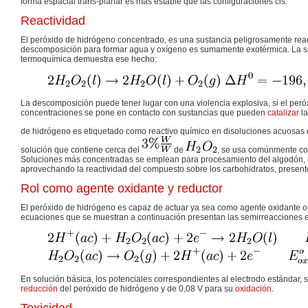
forma espacial trans-planar es más estable que las configuraciones cis.
Reactividad
El peróxido de hidrógeno concentrado, es una sustancia peligrosamente reac
descompo­sición para formar agua y oxígeno es sumamente exotérmica. La s
termoquímica demuestra ese hecho:
La descomposición puede tener lugar con una violencia explosiva, si el peró
concentraciones se pone en contacto con sustancias que pueden
catalizar
la
de hidrógeno es etiquetado como reacti­vo químico en disoluciones acuosas
solución que contiene cerca del
de
, se usa comúnmente com
Soluciones más concentradas se emplean para procesamiento del algodón, l
aprovechando la reactividad del compuesto sobre los carbohidratos, presente
Rol como agente oxidante y reductor
El peróxido de hidrógeno es capaz de actuar ya sea como agente oxidante o
ecuaciones que se muestran a continuación presentan las semirreacciones 
En solución básica, los potenciales correspondientes al electrodo estándar, 
reducción
del peróxido de hidrógeno y de 0,08 V para su
oxidación
.