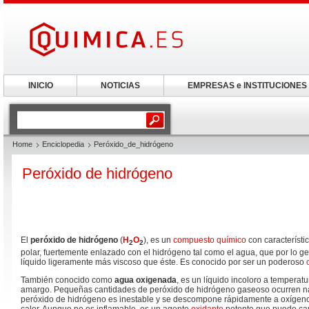
INICIO
NOTICIAS
EMPRESAS e INSTITUCIONES
Home
Enciclopedia
Peróxido_de_hidrógeno
Peróxido de hidrógeno
El
peróxido de hidrógeno
(
H
O
), es un
compuesto químico
con característi
2
2
polar, fuer­temente enlazado con el hidrógeno tal como el agua, que por lo 
líquido ligeramente más viscoso que éste. Es conocido por ser un poderoso
También conocido como
agua oxigenada
, es un líquido incoloro a tempera
amargo. Pequeñas cantidades de peróxido de hidrógeno gaseoso ocurren nat
peróxido de hidrógeno es inestable y se descompone rápidamente a oxígeno