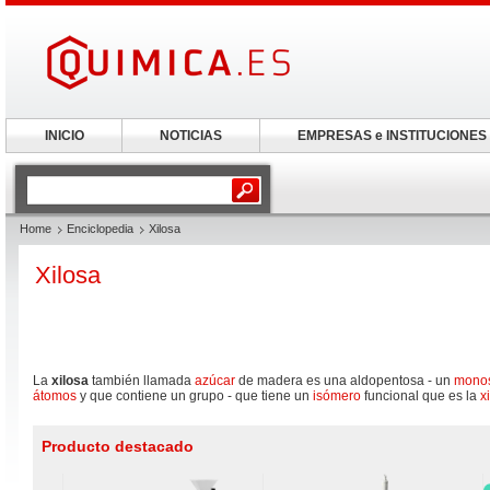
INICIO
NOTICIAS
EMPRESAS e INSTITUCIONES
Home
Enciclopedia
Xilosa
Xilosa
La
xilosa
también llamada
azúcar
de madera es una aldopentosa - un
monos
átomos
y que contiene un grupo - que tiene un
isómero
funcional que es la
x
Producto destacado