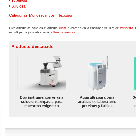
Ribulosa
Xilulosa
Categorías
:
Monosacáridos
|
Hexosas
Este articulo se basa en el articulo
Xilosa
publicado en la enciclopedia libre de
Wikipedia
.
en Wikipedia para obtener una
lista de autores
.
Producto destacado
Dos instrumentos en una
Agua ultrapura para
S
solución compacta para
análisis de laboratorio
muestras exigentes
precisos y fiables