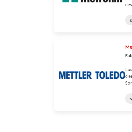
des
s
Me
Fab
Los
cie
Som
s