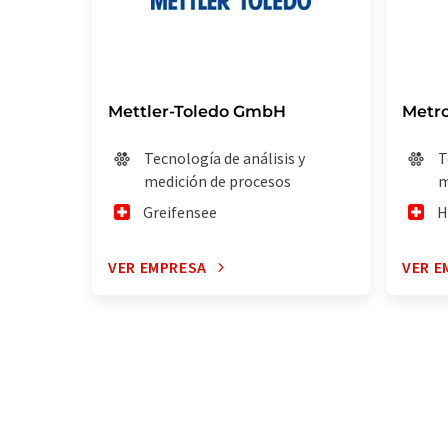
Mettler-Toledo GmbH
Metr
Tecnología de análisis y
T
medición de procesos
m
Greifensee
H
VER EMPRESA
VER E