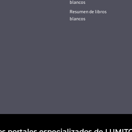
blancos
Resumen de libros
blancos
os portales especializados de LUMIT