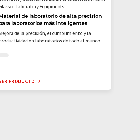
Glassco Laboratory Equipments
Juego 
magnét
Material de laboratorio de alta precisión
contact
para laboratorios más inteligentes
soluci
Mejora de la precisión, el cumplimiento y la
productividad en laboratorios de todo el mundo
agitad
VER PRODUCTO
VER PR