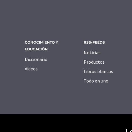
CONOCIMIENTO Y
RSS-FEEDS
EDUCACIÓN
Noticias
Diccionario
Productos
Vídeos
Libros blancos
Todo en uno
L