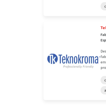
Te
Fab
Es
Des
fab
emp
pro