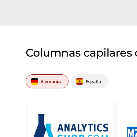
Columnas capilares 
Alemania
España