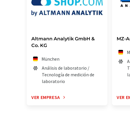
Altmann Analytik GmbH &
MZ-A
Co. KG
M
München
A
Análisis de laboratorio /
T
Tecnología de medición de
l
laboratorio
VER EMPRESA
VER E