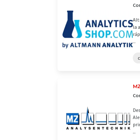
Com
Alt
la 
ráp
...
MZ
Com
Des
Ale
pri
...