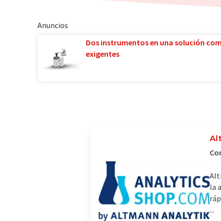
Anuncios
Dos instrumentos en una solución co
exigentes
Al
Com
Alt
la 
ráp
...