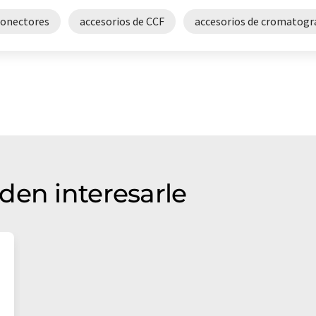
conectores
accesorios de CCF
accesorios de cromatogr
den interesarle