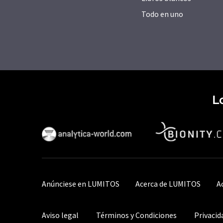
Todo en uno
L
Anúnciese en LUMITOS
Acerca de LUMITOS
A
Aviso legal
Términos y Condiciones
Privacid