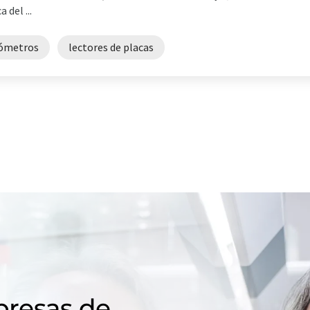
 del ...
ómetros
lectores de placas
resas de