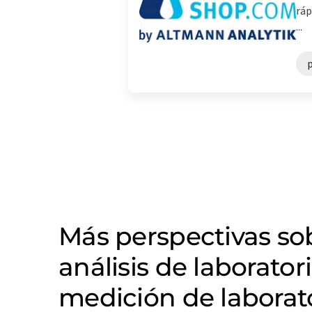
ráp
...
p
Más perspectivas s
análisis de laborator
medición de laborat