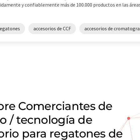
idamente y confiablemente más de 100.000 productos en las área
regatones
accesorios de CCF
accesorios de cromatogra
bre Comerciantes de
io / tecnología de
orio para regatones de