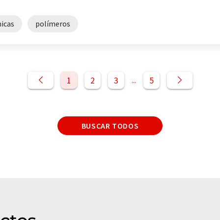
micas
polímeros
1
2
3
5
...
BUSCAR TODOS