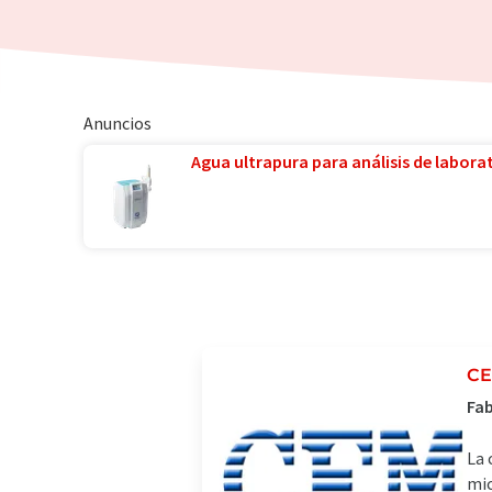
Anuncios
Agua ultrapura para análisis de laborat
C
Fab
La 
mic