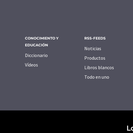
CONOCIMIENTO Y
RSS-FEEDS
EDUCACIÓN
Noticias
Diccionario
Productos
Vídeos
Libros blancos
Todo en uno
L