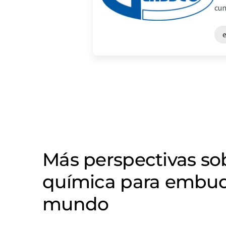
cum
Más perspectivas so
química para embud
mundo