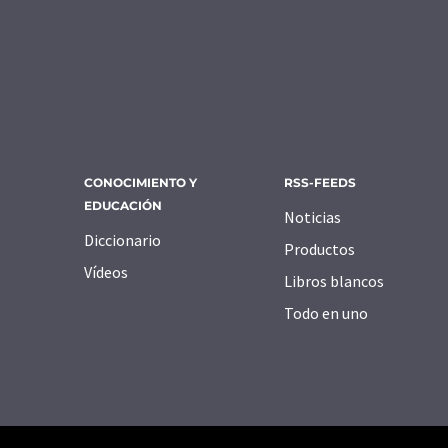
CONOCIMIENTO Y
RSS-FEEDS
EDUCACIÓN
Noticias
Diccionario
Productos
Vídeos
Libros blancos
Todo en uno