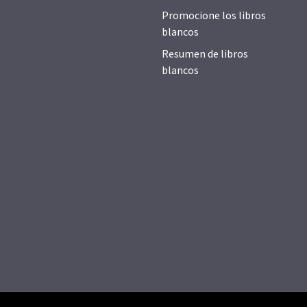
Promocione los libros
blancos
Resumen de libros
blancos