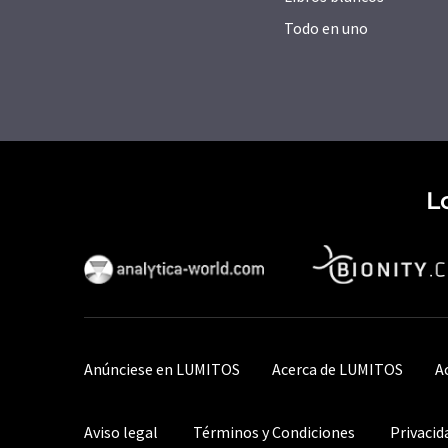
Todo en uno
L
Anúnciese en LUMITOS
Acerca de LUMITOS
A
Aviso legal
Términos y Condiciones
Privacid