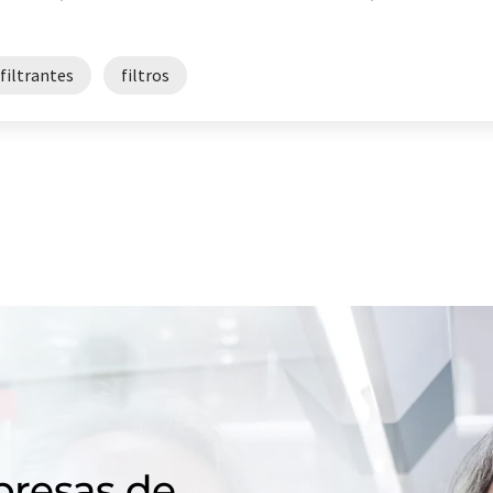
filtrantes
filtros
resas de