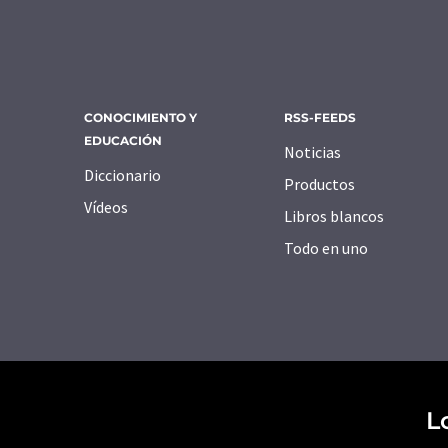
CONOCIMIENTO Y
RSS-FEEDS
EDUCACIÓN
Noticias
Diccionario
Productos
Vídeos
Libros blancos
Todo en uno
L