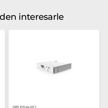
den interesarle
DBS FID de VICI