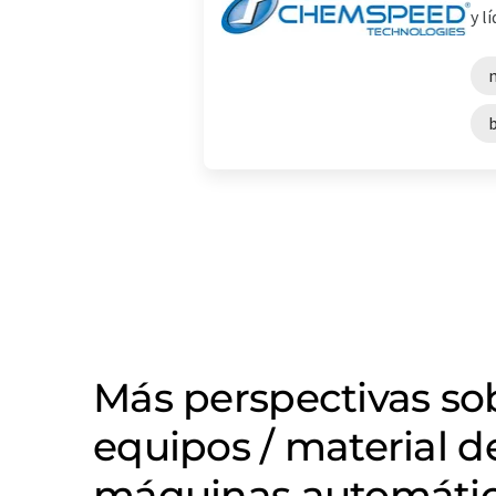
y l
Más perspectivas so
equipos / material d
máquinas automátic