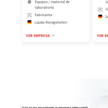
Equipos / material de
l
laboratorio
F
Fabricante
S
Lauda-Königshofen
VER EMPRESA
VER E
¿Aún no ha encontrado la empresa adecuada?