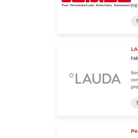
jug
LA
Fab
Som
con
pro
Pe