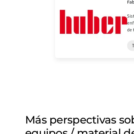
Fab
Sis
enf
de 
Más perspectivas so
equipos / material d