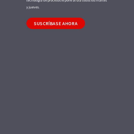
tecnología de procesos le pone al día todos los martes
y jueves.
SUSCRÍBASE AHORA