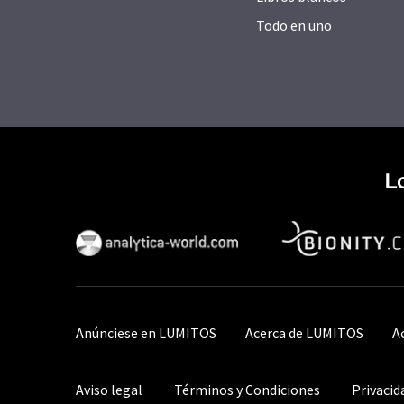
Todo en uno
L
Anúnciese en LUMITOS
Acerca de LUMITOS
A
Aviso legal
Términos y Condiciones
Privacid