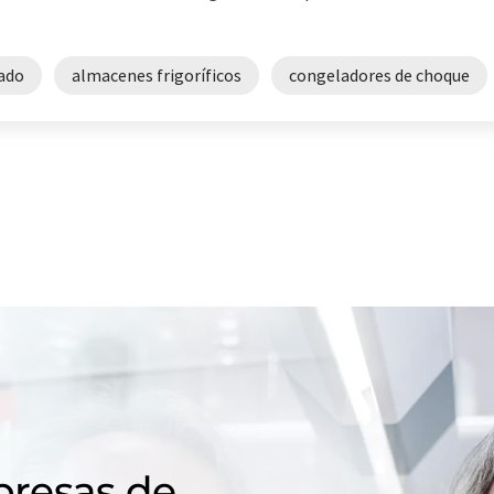
nado
almacenes frigoríficos
congeladores de choque
resas de