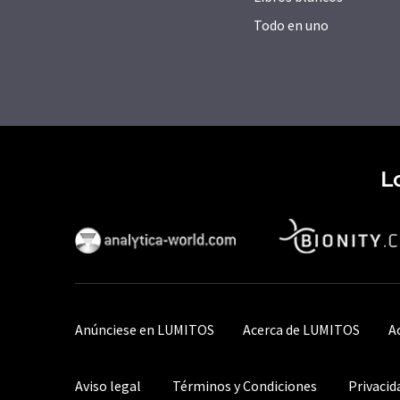
Todo en uno
L
Anúnciese en LUMITOS
Acerca de LUMITOS
A
Aviso legal
Términos y Condiciones
Privacid