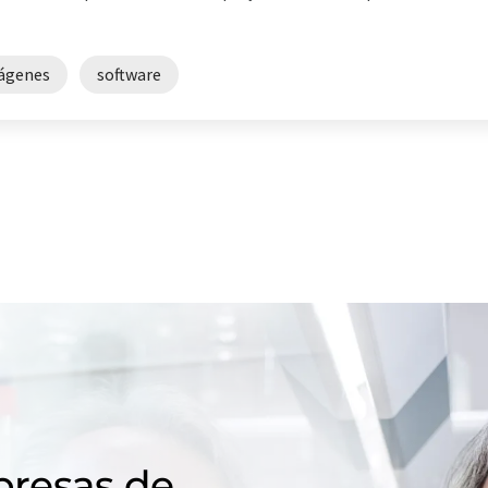
mágenes
software
resas de