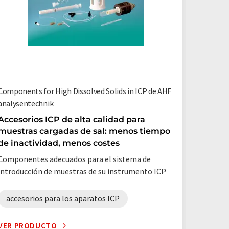
Components for High Dissolved Solids in ICP de AHF
ICP Nebu
analysentechnik
Nebuliz
muestr
Accesorios ICP de alta calidad para
muestras cargadas de sal: menos tiempo
de inactividad, menos costes
nebuli
Componentes adecuados para el sistema de
introducción de muestras de su instrumento ICP
accesorios para los aparatos ICP
VER PRODUCTO
VER PR