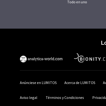
Todo en uno
L
Anúnciese en LUMITOS
Acerca de LUMITOS
A
Aviso legal
Términos y Condiciones
Privacid