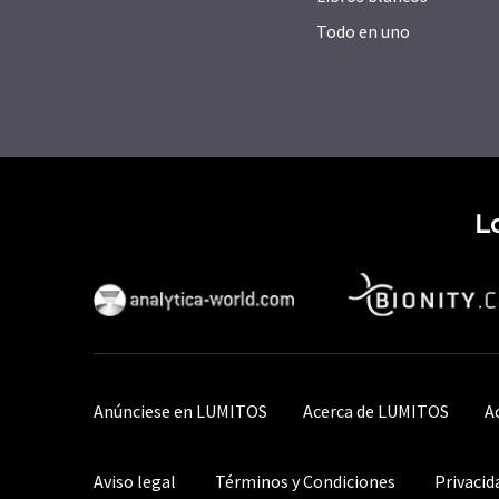
Todo en uno
L
Anúnciese en LUMITOS
Acerca de LUMITOS
A
Aviso legal
Términos y Condiciones
Privacid