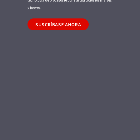
tecnología de procesos le pone al día todos los martes
y jueves.
SUSCRÍBASE AHORA