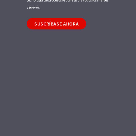
tecnología de procesos le pone al día todos los martes
y jueves.
SUSCRÍBASE AHORA