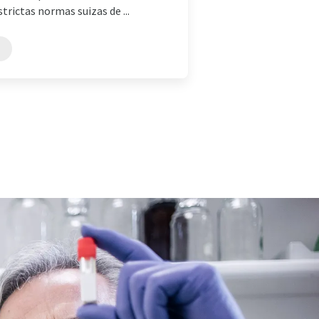
trictas normas suizas de ...
N