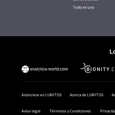
Todo en uno
L
Anúnciese en LUMITOS
Acerca de LUMITOS
A
Aviso legal
Términos y Condiciones
Privacid