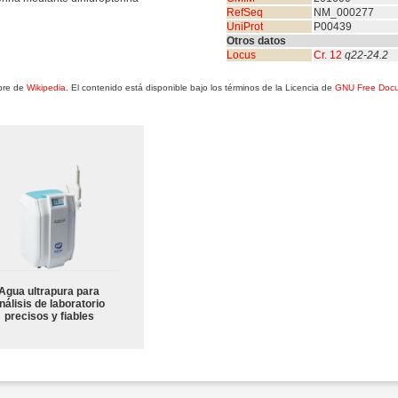
RefSeq
NM_000277
UniProt
P00439
Otros datos
Locus
Cr. 12
q22-24.2
ibre de
Wikipedia
. El contenido está disponible bajo los términos de la Licencia de
GNU Free Docu
Agua ultrapura para
nálisis de laboratorio
precisos y fiables