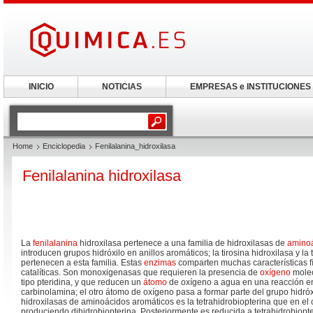
INICIO
NOTICIAS
EMPRESAS e INSTITUCIONES
Home
Enciclopedia
Fenilalanina_hidroxilasa
Fenilalanina hidroxilasa
La
fenilalanina
hidroxilasa pertenece a una familia de hidroxilasas de
amino
introducen grupos hidróxilo en anillos aromáticos; la tirosina hidroxilasa y la 
pertenecen a esta familia. Estas
enzimas
comparten muchas características fís
catalíticas. Son monoxigenasas que requieren la presencia de
oxígeno
molec
tipo pteridina, y que reducen un
átomo
de oxígeno a agua en una reacción e
carbinolamina; el otro átomo de oxígeno pasa a formar parte del grupo hidró
hidroxilasas de aminoácidos aromáticos es la tetrahidrobiopterina que en el 
produciendo dihidrobiopterina. Posteriormente es reducida a tetrahidrobiopt