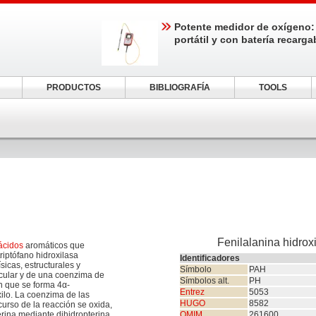
Potente medidor de oxígeno:
portátil y con batería recarga
PRODUCTOS
BIBLIOGRAFÍA
TOOLS
Fenilalanina hidrox
ácidos
aromáticos que
triptófano hidroxilasa
Identificadores
icas, estructurales y
Símbolo
PAH
ular y de una coenzima de
Símbolos alt.
PH
n que se forma 4α-
Entrez
5053
xilo. La coenzima de las
HUGO
8582
curso de la reacción se oxida,
erina mediante dihidropterina
OMIM
261600