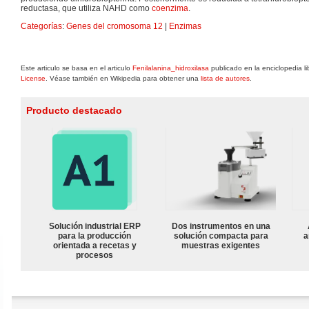
reductasa, que utiliza NAHD como
coenzima
.
Categorías
:
Genes del cromosoma 12
|
Enzimas
Este articulo se basa en el articulo
Fenilalanina_hidroxilasa
publicado en la enciclopedia l
License
. Véase también en Wikipedia para obtener una
lista de autores
.
Producto destacado
Solución industrial ERP
Dos instrumentos en una
para la producción
solución compacta para
a
orientada a recetas y
muestras exigentes
procesos