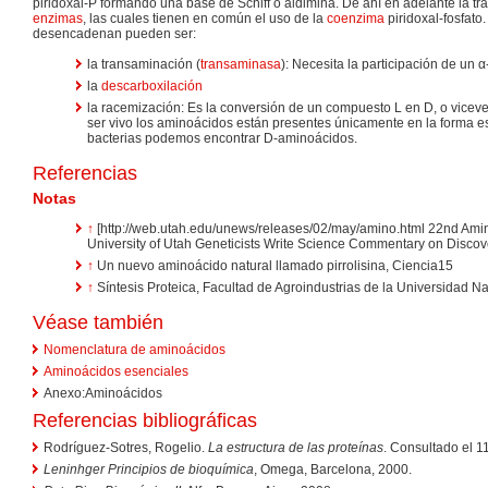
piridoxal-P formando una base de Schiff o aldimina. De ahí en adelante la t
enzimas
, las cuales tienen en común el uso de la
coenzima
piridoxal-fosfato
desencadenan pueden ser:
la transaminación (
transaminasa
): Necesita la participación de un α
la
descarboxilación
la racemización: Es la conversión de un compuesto L en D, o vicev
ser vivo los aminoácidos están presentes únicamente en la forma estr
bacterias podemos encontrar D-aminoácidos.
Referencias
Notas
↑
[http://web.utah.edu/unews/releases/02/may/amino.html 22nd Amino 
University of Utah Geneticists Write Science Commentary on Discov
↑
Un nuevo aminoácido natural llamado pirrolisina, Ciencia15
↑
Síntesis Proteica, Facultad de Agroindustrias de la Universidad N
Véase también
Nomenclatura de aminoácidos
Aminoácidos esenciales
Anexo:Aminoácidos
Referencias bibliográficas
Rodríguez-Sotres, Rogelio.
La estructura de las proteínas
. Consultado el 1
Leninhger Principios de bioquímica
, Omega, Barcelona, 2000.