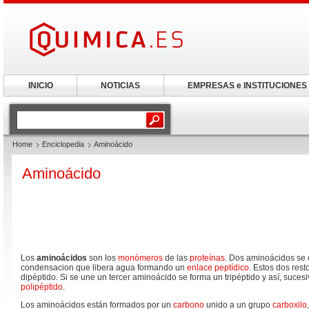
INICIO
NOTICIAS
EMPRESAS e INSTITUCIONES
Home
Enciclopedia
Aminoácido
Aminoácido
Los
aminoácidos
son los
monómeros
de las
proteínas
. Dos aminoácidos se
condensacion que libera agua formando un
enlace peptídico
. Estos dos res
dipéptido. Si se une un tercer aminoácido se forma un tripéptido y así, suce
polipéptido
.
Los aminoácidos están formados por un
carbono
unido a un grupo
carboxilo