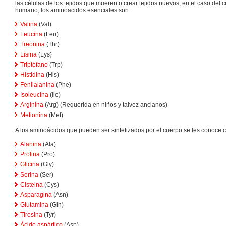
las células de los tejidos que mueren o crear tejidos nuevos, en el caso del c
humano, los aminoacidos esenciales son:
Valina
(Val)
Leucina
(Leu)
Treonina
(Thr)
Lisina
(Lys)
Triptófano
(Trp)
Histidina
(His)
Fenilalanina
(Phe)
Isoleucina
(Ile)
Arginina
(Arg) (Requerida en niños y talvez ancianos)
Metionina
(Met)
A los aminoácidos que pueden ser sintetizados por el cuerpo se les conoce
Alanina
(Ala)
Prolina
(Pro)
Glicina
(Gly)
Serina
(Ser)
Cisteina
(Cys)
Asparagina
(Asn)
Glutamina
(Gln)
Tirosina
(Tyr)
Ácido aspártico
(Asp)