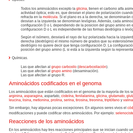
Todos los aminoácidos excepto la
glicina
, tienen el carbono alfa asim
actividad óptica; esto es, que desvian el plano de polarización cuand
refracta en la
molécula
. Si el plano es a la derecha, se denominarán d
desvian a la izquierda se denominan levógiras. Además, cada amino
configuración D o L dependiendo de la posicion del grupo amino en el
configuracion D o L es independiente de las formas dextrógira o levóg
Según el isómero, desviará el rayo de luz polarizada hacia la izquierd
derecha (dextrógiro) el mismo número de grados que su esteroisóme
dextrógiro no quiere decir que tenga configuración D. La configuraci
posición del grupo amino (L si está a la izquierda según la represent
Químicas.
Las que afectan al
grupo carboxilo
(
descarboxilación
).
Las que afectan al
grupo amino
(desaminación).
Las que afectan al grupo R.
Aminoácidos codificados en el genoma
Los aminoácidos que están codificados en el genoma de la mayoría de los s
arginina
,
asparagina
, aspartato,
cisteína
,
fenilalanina
,
glicina
,
glutamato
,
glu
leucina
,
lisina
,
metionina
,
prolina
,
serina
,
tirosina
,
treonina
,
triptófano
y
valina
Sin embargo, hay algunas pocas excepciones. En algunos seres vivos el
cód
modificaciones y puede codificar otros aminoácidos. Por ejemplo:
selenocist
Reacciones de los aminoácidos
En los aminoácidos hay tres reacciones principales que se inician cuando u