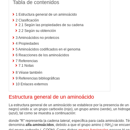
Tabla de contenidos
1
Estructura general de un aminoácido
2
Clasificación
2.1
Según las propiedades de su cadena
2.2
Según su obtención
3
Aminoácidos no proteicos
4
Propiedades
5
Aminoácidos codificados en el genoma
6
Reacciones de los aminoácidos
7
Referencias
7.1
Notas
8
Véase también
9
Referencias bibliográficas
10
Enlaces externos
Estructura general de un aminoácido
La estructura general de un aminoácido se establece por la presencia de un 
negro) unido a: un grupo carboxilo (rojo), un grupo amino (verde), un hidroge
(azul), tal como se muestra a continuación:
donde "R" representa la
cadena lateral
, específica para cada aminoácido. T
denomina
alfa-aminoácidos
, debido a que el grupo amino (–NH
) se encue
2