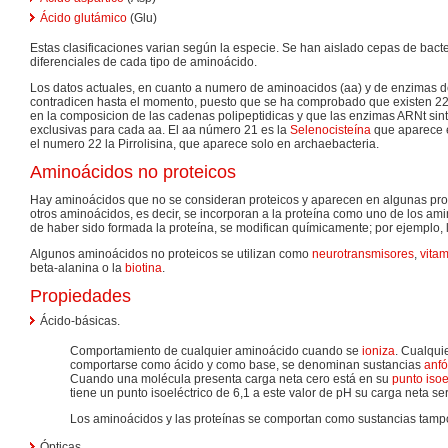
Ácido glutámico
(Glu)
Estas clasificaciones varian según la especie. Se han aislado cepas de bact
diferenciales de cada tipo de aminoácido.
Los datos actuales, en cuanto a numero de aminoacidos (aa) y de enzimas d
contradicen hasta el momento, puesto que se ha comprobado que existen 22a
en la composicion de las cadenas polipeptidicas y que las enzimas ARNt si
exclusivas para cada aa. El aa número 21 es la
Selenocisteína
que aparece e
el numero 22 la Pirrolisina, que aparece solo en archaebacteria.
Aminoácidos no proteicos
Hay aminoácidos que no se consideran proteicos y aparecen en algunas pro
otros aminoácidos, es decir, se incorporan a la proteína como uno de los am
de haber sido formada la proteína, se modifican químicamente; por ejemplo, 
Algunos aminoácidos no proteicos se utilizan como
neurotransmisores
,
vita
beta-alanina o la
biotina
.
Propiedades
Ácido-básicas.
Comportamiento de cualquier aminoácido cuando se
ioniza
. Cualqu
comportarse como ácido y como base, se denominan sustancias
anfó
Cuando una molécula presenta carga neta cero está en su
punto isoe
tiene un punto isoeléctrico de 6,1 a este valor de pH su carga neta se
Los aminoácidos y las proteínas se comportan como sustancias tamp
Ópticas.