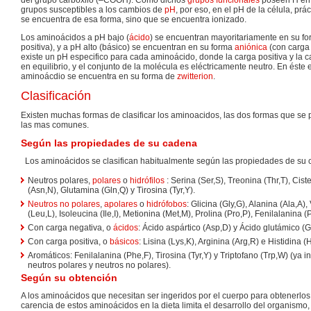
del grupo carboxilo (–COOH). Como dichos
grupos funcionales
poseen H en 
grupos susceptibles a los cambios de
pH
, por eso, en el pH de la célula, p
se encuentra de esa forma, sino que se encuentra ionizado.
Los aminoácidos a pH bajo (
ácido
) se encuentran mayoritariamente en su f
positiva), y a pH alto (básico) se encuentran en su forma
aniónica
(con carga 
existe un pH especifico para cada aminoácido, donde la carga positiva y la 
en equilibrio, y el conjunto de la molécula es eléctricamente neutro. En éste 
aminoácdio se encuentra en su forma de
zwitterion
.
Clasificación
Existen muchas formas de clasificar los aminoacidos, las dos formas que se
las mas comunes.
Según las propiedades de su cadena
Los aminoácidos se clasifican habitualmente según las propiedades de su c
Neutros polares,
polares
o
hidrófilos
: Serina (Ser,S), Treonina (Thr,T), Cis
(Asn,N), Glutamina (Gln,Q) y Tirosina (Tyr,Y).
Neutros no polares
,
apolares
o
hidrófobos
: Glicina (Gly,G), Alanina (Ala,A),
(Leu,L), Isoleucina (Ile,I), Metionina (Met,M), Prolina (Pro,P), Fenilalanina (
Con carga negativa, o
ácidos
: Ácido aspártico (Asp,D) y Ácido glutámico (G
Con carga positiva, o
básicos
: Lisina (Lys,K), Arginina (Arg,R) e Histidina (H
Aromáticos: Fenilalanina (Phe,F), Tirosina (Tyr,Y) y Triptofano (Trp,W) (ya i
neutros polares y neutros no polares).
Según su obtención
A los aminoácidos que necesitan ser ingeridos por el cuerpo para obtenerlos
carencia de estos aminoácidos en la dieta limita el desarrollo del organismo