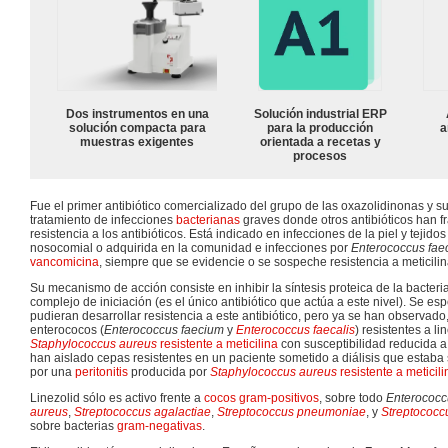
Dos instrumentos en una
Solución industrial ERP
solución compacta para
para la producción
a
muestras exigentes
orientada a recetas y
procesos
Fue el primer antibiótico comercializado del grupo de las oxazolidinonas y s
tratamiento de infecciones
bacterianas
graves donde otros antibióticos han 
resistencia a los antibióticos. Está indicado en infecciones de la piel y tejido
nosocomial o adquirida en la comunidad e infecciones por
Enterococcus fae
vancomicina
, siempre que se evidencie o se sospeche resistencia a meticilin
Su mecanismo de acción consiste en inhibir la síntesis proteica de la bacteria
complejo de iniciación (es el único antibiótico que actúa a este nivel). Se es
pudieran desarrollar resistencia a este antibiótico, pero ya se han observado
enterococos (
Enterococcus faecium
y
Enterococcus faecalis
) resistentes a l
Staphylococcus aureus
resistente a meticilina
con susceptibilidad reducida a 
han aislado cepas resistentes en un paciente sometido a diálisis que estaba 
por una
peritonitis
producida por
Staphylococcus aureus
resistente a meticili
Linezolid sólo es activo frente a
cocos
gram-positivos
, sobre todo
Enterococc
aureus
,
Streptococcus agalactiae
,
Streptococcus pneumoniae
, y
Streptococc
sobre bacterias
gram-negativas
.