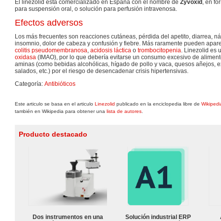
El linezolid está comercializado en España con el nombre de
Zyvoxid
, en f
para suspensión oral, o solución para perfusión intravenosa.
Efectos adversos
Los más frecuentes son reacciones cutáneas, pérdida del apetito, diarrea, n
insomnio, dolor de cabeza y confusión y fiebre. Más raramente pueden apare
colitis pseudomembranosa
,
acidosis láctica
o
trombocitopenia
. Linezolid es
oxidasa
(IMAO), por lo que debería evitarse un consumo excesivo de alimento
aminas (como bebidas alcohólicas, hígado de pollo y vaca, quesos añejos, e
salados, etc.) por el riesgo de desencadenar crisis hipertensivas.
Categoría:
Antibióticos
Este articulo se basa en el articulo
Linezolid
publicado en la enciclopedia libre de
Wikipedi
también en Wikipedia para obtener una
lista de autores
.
Producto destacado
Dos instrumentos en una
Solución industrial ERP