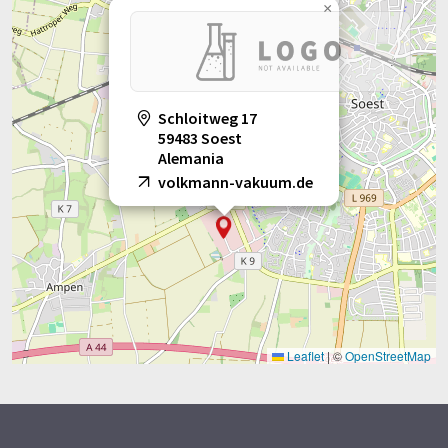
×
Schloitweg 17
59483 Soest
Alemania
volkmann-vakuum.de
Leaflet
|
©
OpenStreetMap