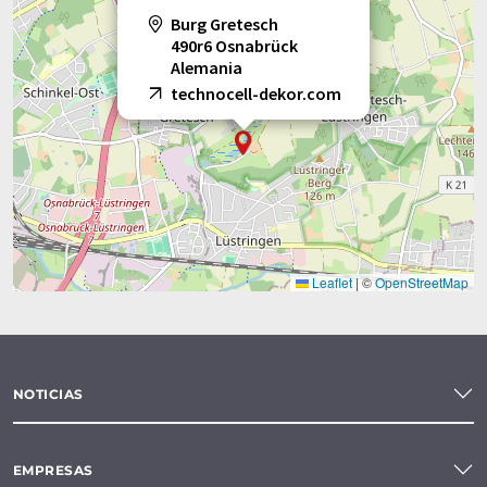
Burg Gretesch
490r6 Osnabrück
Alemania
technocell-dekor.com
Leaflet
|
©
OpenStreetMap
NOTICIAS
EMPRESAS