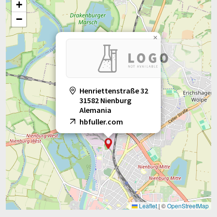
+
−
×
Henriettenstraße 32
31582 Nienburg
Alemania
hbfuller.com
Leaflet
|
©
OpenStreetMap